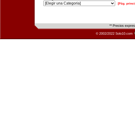
[Pág. princi
** Precios expre
© 2002/2022 Solo10.com