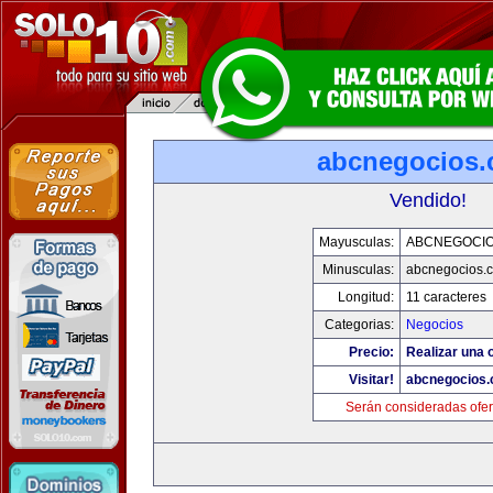
abcnegocios
Vendido!
Mayusculas:
ABCNEGOCI
Minusculas:
abcnegocios.
Longitud:
11 caracteres
Categorias:
Negocios
Precio:
Realizar una o
Visitar!
abcnegocios
Serán consideradas ofer