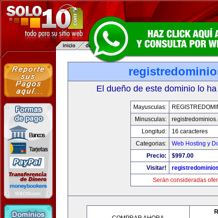
registredomini
El dueño de este dominio lo ha
Mayusculas:
REGISTREDOMI
Minusculas:
registredominios
Longitud:
16 caracteres
Categorias:
Web Hosting y D
Precio:
$997.00
Visitar!
registredominio
Serán consideradas ofer
R