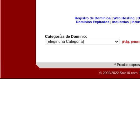
Registro de Dominios
|
Web Hosting
|
D
Dominios Expirados
|
Industrias
|
Indu
Categorías de Dominio:
[Pág. princi
** Precios expre
© 2002/2022 Solo10.com