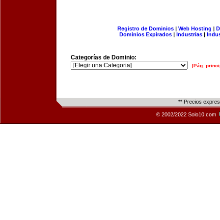
Registro de Dominios
|
Web Hosting
|
D
Dominios Expirados
|
Industrias
|
Indu
Categorías de Dominio:
[Pág. princi
** Precios expre
© 2002/2022 Solo10.com