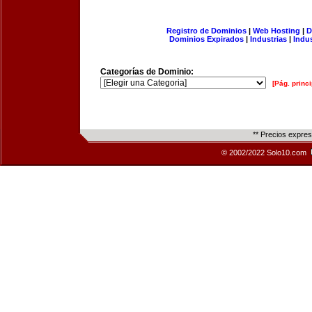
Registro de Dominios
|
Web Hosting
|
D
Dominios Expirados
|
Industrias
|
Indu
Categorías de Dominio:
[Pág. princi
** Precios expre
© 2002/2022 Solo10.com